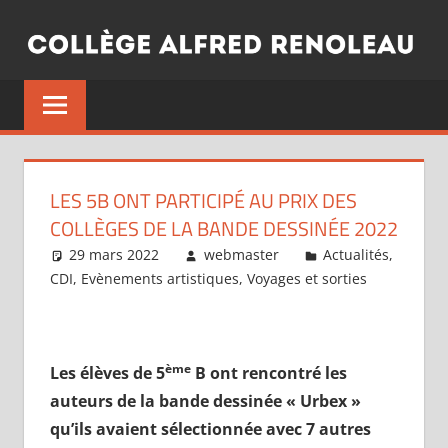
Aller
au
contenu
LES 5B ONT PARTICIPÉ AU PRIX DES
COLLÈGES DE LA BANDE DESSINÉE 2022
29 mars 2022
webmaster
Actualités
,
CDI
,
Evènements artistiques
,
Voyages et sorties
ème
Les élèves de 5
B ont rencontré les
auteurs de la bande dessinée « Urbex »
qu’ils avaient sélectionnée avec 7 autres