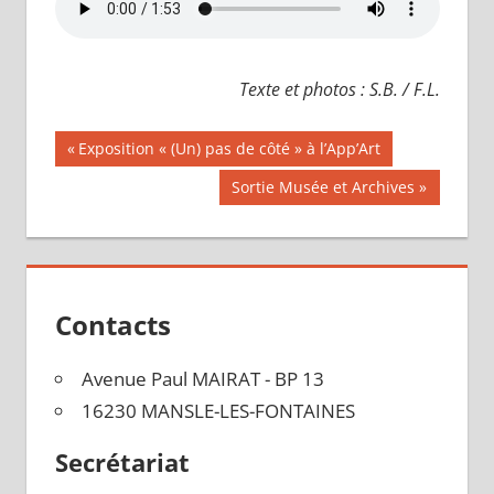
Texte et photos : S.B. / F.L.
Navigation
Publication
Exposition « (Un) pas de côté » à l’App’Art
précédente :
de
Publication
Sortie Musée et Archives
suivante :
l’article
Contacts
Avenue Paul MAIRAT - BP 13
16230 MANSLE-LES-FONTAINES
Secrétariat