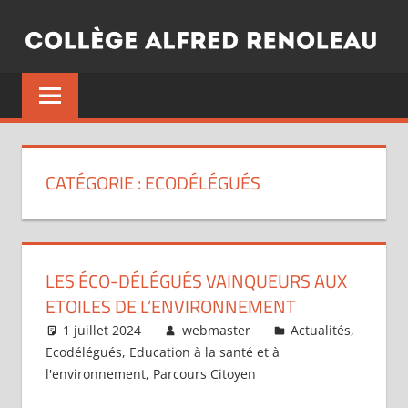
Aller
au
contenu
CATÉGORIE :
ECODÉLÉGUÉS
LES ÉCO-DÉLÉGUÉS VAINQUEURS AUX
ETOILES DE L’ENVIRONNEMENT
1 juillet 2024
webmaster
Actualités
,
Ecodélégués
,
Education à la santé et à
l'environnement
,
Parcours Citoyen