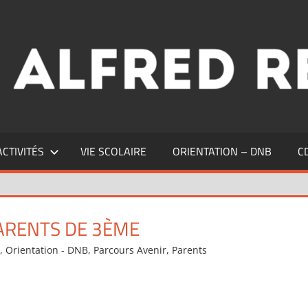
ACTIVITÉS
VIE SCOLAIRE
ORIENTATION – DNB
C
ARENTS DE 3ÈME
s
,
Orientation - DNB
,
Parcours Avenir
,
Parents