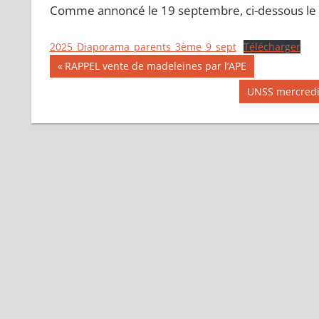
Comme annoncé le 19 septembre, ci-dessous le d
2025_Diaporama_parents_3ème_9_sept
Télécharger
Navigation
Publication
RAPPEL vente de madeleines par l’APE
précédente :
de
Publication
UNSS mercredi
suivante :
l’article