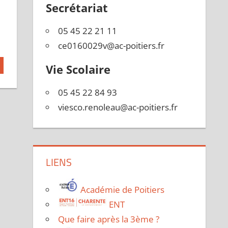
Secrétariat
05 45 22 21 11
ce0160029v@ac-poitiers.fr
Vie Scolaire
05 45 22 84 93
viesco.renoleau@ac-poitiers.fr
LIENS
Académie de Poitiers
ENT
Que faire après la 3ème ?