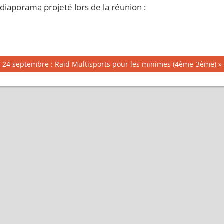
iaporama projeté lors de la réunion :
 24 septembre : Raid Multisports pour les minimes (4ème-3ème)