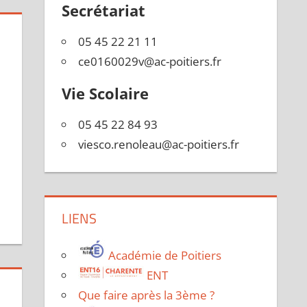
Secrétariat
05 45 22 21 11
ce0160029v@ac-poitiers.fr
Vie Scolaire
05 45 22 84 93
viesco.renoleau@ac-poitiers.fr
LIENS
Académie de Poitiers
ENT
Que faire après la 3ème ?