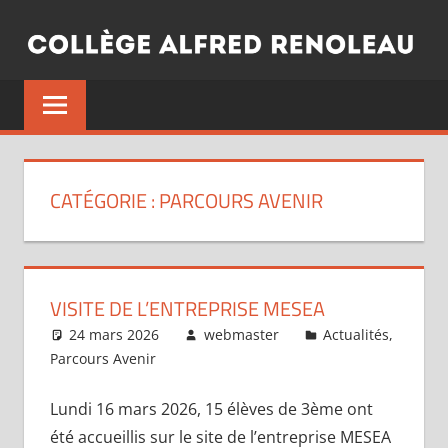
Aller
au
contenu
CATÉGORIE :
PARCOURS AVENIR
VISITE DE L’ENTREPRISE MESEA
24 mars 2026
webmaster
Actualités
,
Parcours Avenir
Lundi 16 mars 2026, 15 élèves de 3ème ont
été accueillis sur le site de l’entreprise MESEA