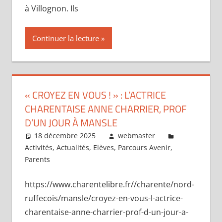
à Villognon. Ils
Continuer la lecture
« CROYEZ EN VOUS ! » : L’ACTRICE
CHARENTAISE ANNE CHARRIER, PROF
D’UN JOUR À MANSLE
18 décembre 2025
webmaster
Activités
,
Actualités
,
Elèves
,
Parcours Avenir
,
Parents
https://www.charentelibre.fr//charente/nord-
ruffecois/mansle/croyez-en-vous-l-actrice-
charentaise-anne-charrier-prof-d-un-jour-a-