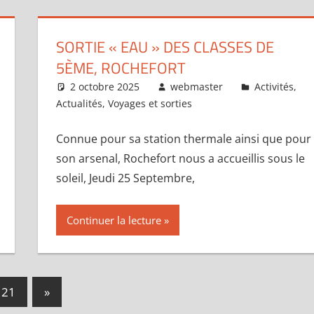
SORTIE « EAU » DES CLASSES DE
5ÈME, ROCHEFORT
2 octobre 2025
webmaster
Activités
,
Actualités
,
Voyages et sorties
Connue pour sa station thermale ainsi que pour
son arsenal, Rochefort nous a accueillis sous le
soleil, Jeudi 25 Septembre,
Continuer la lecture
Publications
21
»
suivantes :