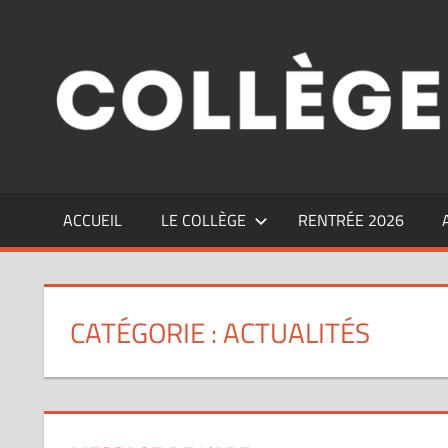
Aller
au
contenu
ACCUEIL
LE COLLÈGE
RENTRÉE 2026
CATÉGORIE :
ACTUALITÉS