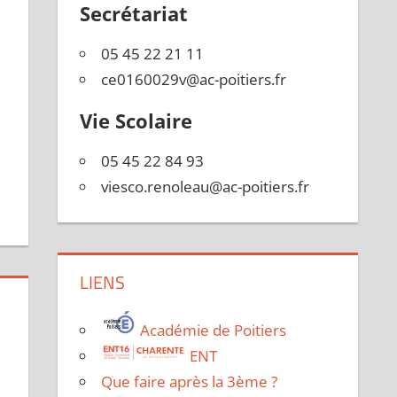
Secrétariat
05 45 22 21 11
ce0160029v@ac-poitiers.fr
Vie Scolaire
05 45 22 84 93
viesco.renoleau@ac-poitiers.fr
LIENS
Académie de Poitiers
ENT
Que faire après la 3ème ?