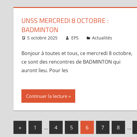
UNSS MERCREDI 8 OCTOBRE :
BADMINTON
5 octobre 2025
EPS
Actualités
Bonjour à toutes et tous, ce mercredi 8 octobre,
ce sont des rencontres de BADMINTON qui
auront lieu. Pour les
Continuer la lecture
Pagination
Publications
«
1
…
4
5
6
7
8
…
précédentes