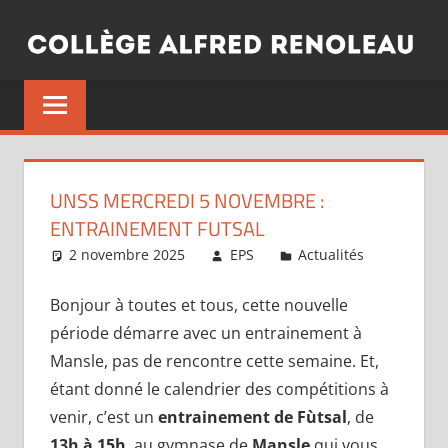
Aller
au
contenu
UNSS MERCREDI 5 NOVEMBRE :
ENTRAINEMENT FUTSAL
2 novembre 2025
EPS
Actualités
Bonjour à toutes et tous, cette nouvelle
période démarre avec un entrainement à
Mansle, pas de rencontre cette semaine. Et,
étant donné le calendrier des compétitions à
venir, c’est un
entrainement de Fùtsal
, de
13h à 15h
, au gymnase de
Mansle
qui vous