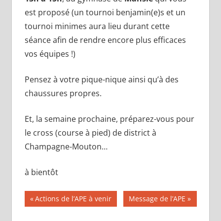
est proposé (un tournoi benjamin(e)s et un
tournoi minimes aura lieu durant cette
séance afin de rendre encore plus efficaces
vos équipes !)
Pensez à votre pique-nique ainsi qu’à des
chaussures propres.
Et, la semaine prochaine, préparez-vous pour
le cross (course à pied) de district à
Champagne-Mouton…
à bientôt
Navigation
Publication
Publication
Actions de l’APE à venir
Message de l’APE
précédente :
suivante :
de