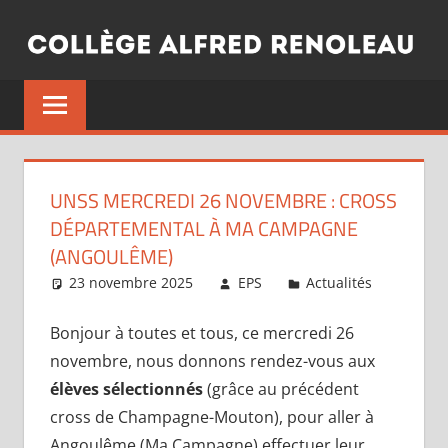
Aller
au
contenu
UNSS MERCREDI 26 NOVEMBRE : CROSS
DÉPARTEMENTAL À MA CAMPAGNE
(ANGOULÊME)
23 novembre 2025
EPS
Actualités
Bonjour à toutes et tous, ce mercredi 26
novembre, nous donnons rendez-vous aux
élèves sélectionnés
(grâce au précédent
cross de Champagne-Mouton), pour aller à
Angoulême (Ma Campagne) effectuer leur