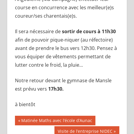
course en concurrence avec les meilleur(e)s
coureur/ses charentais(e)s.
Il sera nécessaire de
sortir de cours à 11h30
afin de pouvoir pique-niquer (au réfectoire)
avant de prendre le bus vers 12h30. Pensez à
vous équiper de vêtements permettant de
lutter contre le froid, la pluie…
Notre retour devant le gymnase de Mansle
est prévu vers
17h30.
à bientôt
Navigation
Publication
Matinée Maths avec l’école d’Aunac
précédente :
de
Publication
Visite de l’entreprise NIDEC