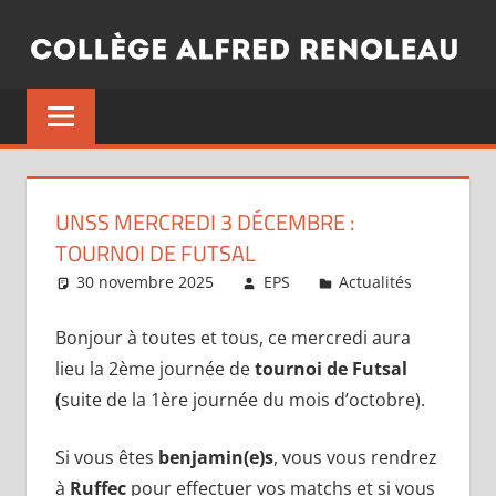
Aller
au
contenu
UNSS MERCREDI 3 DÉCEMBRE :
TOURNOI DE FUTSAL
30 novembre 2025
EPS
Actualités
Bonjour à toutes et tous, ce mercredi aura
lieu la 2ème journée de
tournoi de Futsal
(
suite de la 1ère journée du mois d’octobre).
Si vous êtes
benjamin(e)s
, vous vous rendrez
à
Ruffec
pour effectuer vos matchs et si vous