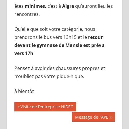
êtes
minimes,
c’est à
Aigre
qu’auront lieu les
rencontres.
Qu’elle que soit votre catégorie, nous
prendrons le bus vers 13h15 et le
retour
devant le gymnase de Mansle est prévu
vers 17h
.
Pensez à avoir des chaussures propres et
n’oubliez pas votre pique-nique.
à bientôt
Navigation
Publication
Visite de l’entreprise NIDEC
précédente :
de
Publication
Message de l’APE
suivante :