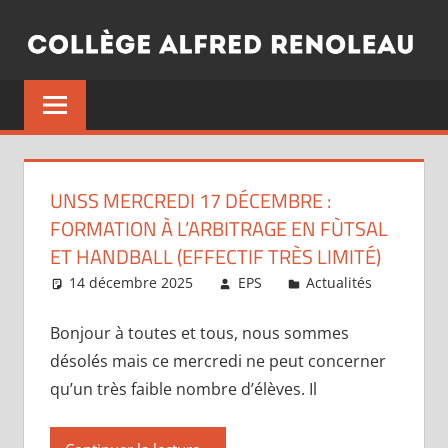
Aller
au
contenu
UNSS MERCREDI 17 DÉCEMBRE :
FORMATION À L’ARBITRAGE EN FÙTSAL
ET HANDBALL (EFFECTIF TRÈS LIMITÉ)
14 décembre 2025
EPS
Actualités
Bonjour à toutes et tous, nous sommes
désolés mais ce mercredi ne peut concerner
qu’un très faible nombre d’élèves. Il