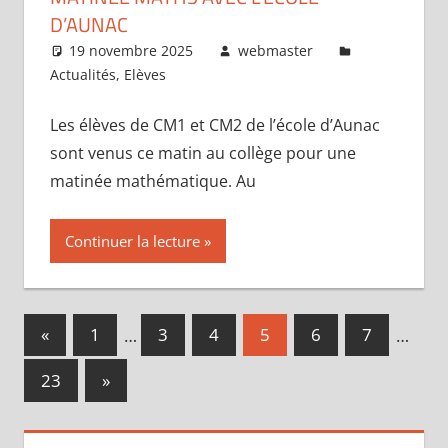
D’AUNAC
19 novembre 2025
webmaster
Actualités
,
Elèves
Les élèves de CM1 et CM2 de l’école d’Aunac
sont venus ce matin au collège pour une
matinée mathématique. Au
Continuer la lecture
Pagination
Publications
«
1
…
3
4
5
6
7
…
précédentes
des
Publications
23
»
publications
suivantes :