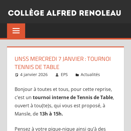
Aller
au
contenu
UNSS MERCREDI 7 JANVIER : TOURNOI
TENNIS DE TABLE
4 janvier 2026
EPS
Actualités
Bonjour à toutes et tous, pour cette reprise,
c’est un
tournoi interne de Tennis de Table
,
ouvert à tou(te)s, qui vous est proposé, à
Mansle, de
13h à 15h.
Pensez à votre pique-nique ainsi qu’à des