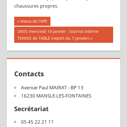
chaussures propres.
Navigation
Publication
Voeux de l’APE
précédente :
de
Publication
UNSS mercredi 14 janvier : tournoi interne
suivante :
TENNIS de TABLE (report du 7 janvier)
l’article
Contacts
Avenue Paul MAIRAT - BP 13
16230 MANSLE-LES-FONTAINES
Secrétariat
05 45 22 21 11