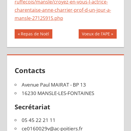
ruffecois/mansle/croyez-en-vous-l-actrice-
charentaise-anne-charrier-prof-d-un-jour-a-
mansle-27125915.php
Navigation
Publication
Publication
Repas de Noël
Voeux de l’APE
précédente :
suivante :
de
l’article
Contacts
Avenue Paul MAIRAT - BP 13
16230 MANSLE-LES-FONTAINES
Secrétariat
05 45 22 21 11
ce0160029v@ac-poitiers.fr