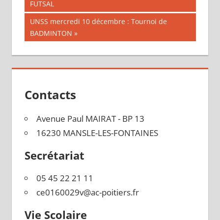
précédente :
FUTSAL
de
Publication
UNSS mercredi 10 décembre : Tournoi de
l’article
suivante :
BADMINTON
Contacts
Avenue Paul MAIRAT - BP 13
16230 MANSLE-LES-FONTAINES
Secrétariat
05 45 22 21 11
ce0160029v@ac-poitiers.fr
Vie Scolaire