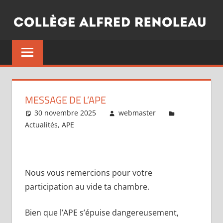
Aller
au
contenu
MESSAGE DE L’APE
30 novembre 2025
webmaster
Actualités
,
APE
Nous vous remercions pour votre
participation au vide ta chambre.
Bien que l’APE s’épuise dangereusement,