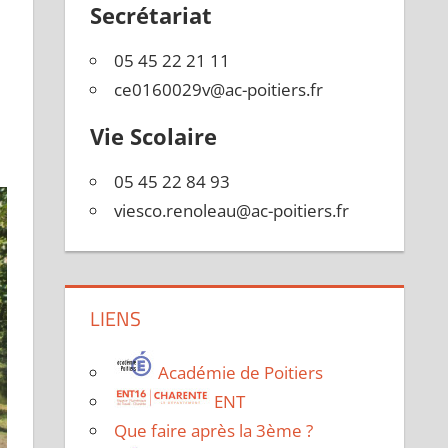
Secrétariat
05 45 22 21 11
ce0160029v@ac-poitiers.fr
Vie Scolaire
05 45 22 84 93
viesco.renoleau@ac-poitiers.fr
LIENS
Académie de Poitiers
ENT
Que faire après la 3ème ?