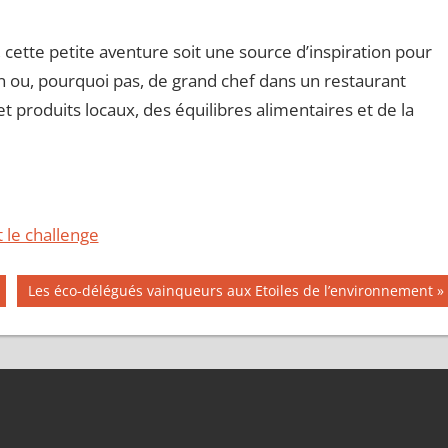
, cette petite aventure soit une source d’inspiration pour
on ou, pourquoi pas, de grand chef dans un restaurant
t produits locaux, des équilibres alimentaires et de la
t le challenge
Publication
Les éco-délégués vainqueurs aux Etoiles de l’environnement
suivante :