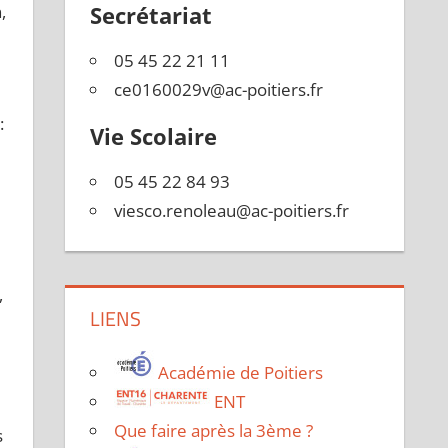
,
Secrétariat
05 45 22 21 11
ce0160029v@ac-poitiers.fr
:
Vie Scolaire
05 45 22 84 93
viesco.renoleau@ac-poitiers.fr
,
LIENS
Académie de Poitiers
ENT
Que faire après la 3ème ?
s