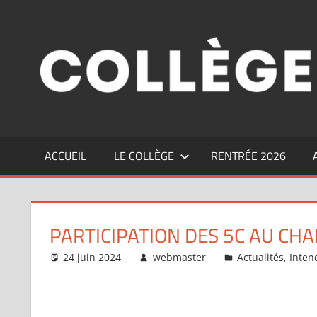
Aller
au
contenu
ACCUEIL
LE COLLÈGE
RENTRÉE 2026
PARTICIPATION DES 5C AU CH
24 juin 2024
webmaster
Actualités
,
Inten