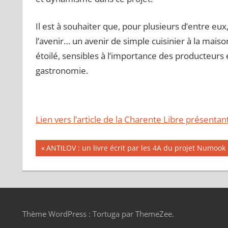
Il est à souhaiter que, pour plusieurs d’entre eux
l’avenir… un avenir de simple cuisinier à la mais
étoilé, sensibles à l’importance des producteurs e
gastronomie.
Lien vers l’article de la Charente Libre présentan
Navigation
Publication
ANTILOV : un livre écrit par les 4A du projet Numook
précédente :
de
l’article
Thème WordPress : Tortuga par ThemeZee.