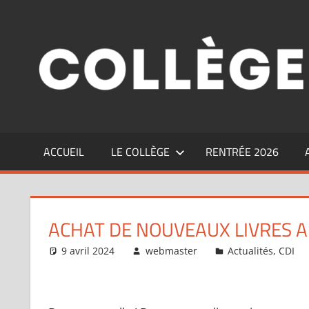
Aller
au
contenu
ACCUEIL
LE COLLÈGE
RENTRÉE 2026
ACHAT DE NOUVEAUX LIVRES A
9 avril 2024
webmaster
Actualités
,
CDI