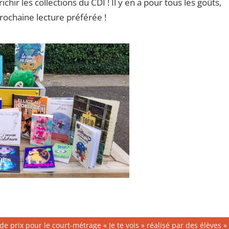
hir les collections du CDI ! Il y en a pour tous les goûts,
prochaine lecture préférée !
ion
e prix pour le court-métrage « Je te vois » réalisé par des élèves