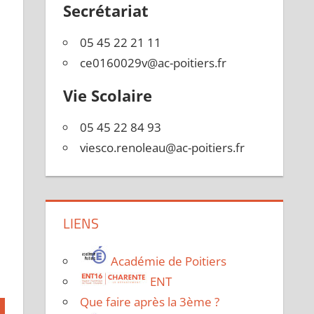
Secrétariat
05 45 22 21 11
ce0160029v@ac-poitiers.fr
Vie Scolaire
05 45 22 84 93
viesco.renoleau@ac-poitiers.fr
LIENS
Académie de Poitiers
ENT
Que faire après la 3ème ?