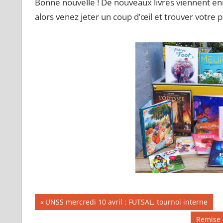
Bonne nouvelle ! De nouveaux livres viennent enric
alors venez jeter un coup d’œil et trouver votre 
Navigation
Publication
UNSS mercredi 10 avril : FUTSAL, tournoi interne
précédente :
de
Publicat
Remise d