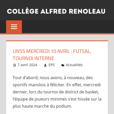
Aller
au
contenu
UNSS MERCREDI 10 AVRIL : FUTSAL,
TOURNOI INTERNE
7 avril 2024
EPS
Actualités
Tout d’abord, nous avons, à nouveau, des
sportifs manslois à féliciter. En effet, mercredi
dernier, lors du tournoi de district de basket,
l’équipe de joueurs minimes s’est hissée sur la
plus haute marche du podium.