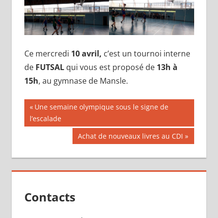
Ce mercredi
10 avril,
c’est un tournoi interne
de
FUTSAL
qui vous est proposé de
13h à
15h
, au gymnase de Mansle.
Navigation
Publication
Une semaine olympique sous le signe de
précédente :
l’escalade
de
Publication
Achat de nouveaux livres au CDI
l’article
suivante :
Contacts