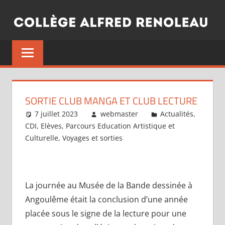
Aller
au
contenu
SORTIE CLUB MANGA ET CLUB LECTURE
7 juillet 2023
webmaster
Actualités
,
CDI
,
Elèves
,
Parcours Education Artistique et
Culturelle
,
Voyages et sorties
La journée au Musée de la Bande dessinée à
Angoulême était la conclusion d’une année
placée sous le signe de la lecture pour une