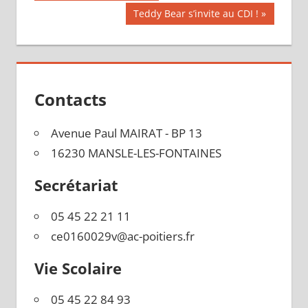
précédente :
de
Publication
Teddy Bear s’invite au CDI !
suivante :
l’article
Contacts
Avenue Paul MAIRAT - BP 13
16230 MANSLE-LES-FONTAINES
Secrétariat
05 45 22 21 11
ce0160029v@ac-poitiers.fr
Vie Scolaire
05 45 22 84 93