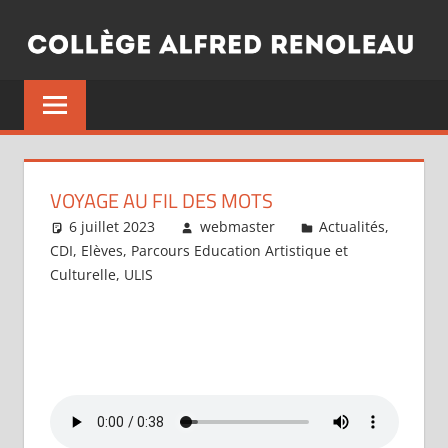
Aller
au
contenu
VOYAGE AU FIL DES MOTS
6 juillet 2023
webmaster
Actualités
,
CDI
,
Elèves
,
Parcours Education Artistique et
Culturelle
,
ULIS