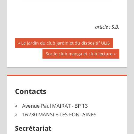
article : S.B.
Navigation
Publication
Le jardin du club jardin et du dispositif ULIS
précédente :
de
Publication
Sortie club manga et club lecture
suivante :
l’article
Contacts
Avenue Paul MAIRAT - BP 13
16230 MANSLE-LES-FONTAINES
Secrétariat