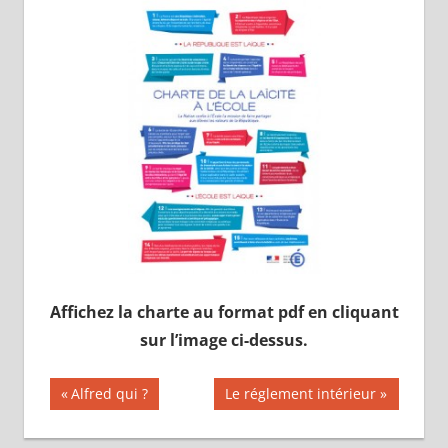
Affichez la charte au format pdf en cliquant
sur l’image ci-dessus.
Navigation
Publication
Publication
Alfred qui ?
Le réglement intérieur
précédente :
suivante :
de