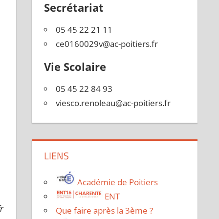
Secrétariat
05 45 22 21 11
ce0160029v@ac-poitiers.fr
Vie Scolaire
05 45 22 84 93
viesco.renoleau@ac-poitiers.fr
LIENS
Académie de Poitiers
ENT
fr
Que faire après la 3ème ?