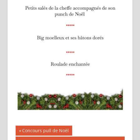
Navigation
Publication
Concours pull de Noël
précédente :