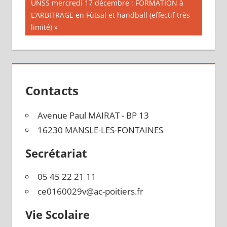
de
Publication
UNSS mercredi 17 décembre : FORMATION à
suivante :
L’ARBITRAGE en Fùtsal et handball (effectif très
l’article
limité)
Contacts
Avenue Paul MAIRAT - BP 13
16230 MANSLE-LES-FONTAINES
Secrétariat
05 45 22 21 11
ce0160029v@ac-poitiers.fr
Vie Scolaire