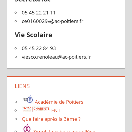
05 45 22 21 11
ce0160029v@ac-poitiers.fr
Vie Scolaire
05 45 22 84 93
viesco.renoleau@ac-poitiers.fr
LIENS
Académie de Poitiers
ENT
Que faire après la 3ème ?
Simulateur bourses collège