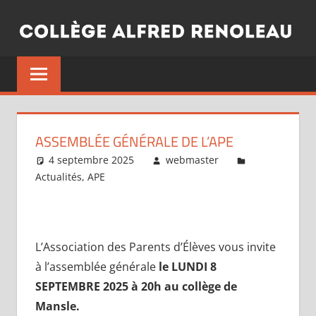
Aller
au
contenu
ASSEMBLÉE GÉNÉRALE DE L’APE
4 septembre 2025
webmaster
Actualités
,
APE
L’Association des Parents d’Élèves vous invite
à l’assemblée générale
le LUNDI 8
SEPTEMBRE 2025 à 20h au collège de
Mansle.