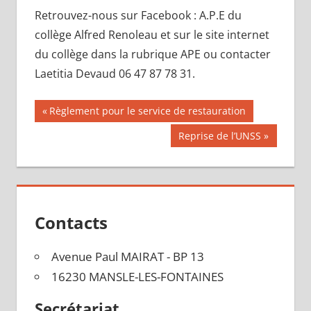
Retrouvez-nous sur Facebook : A.P.E du
collège Alfred Renoleau et sur le site internet
du collège dans la rubrique APE ou contacter
Laetitia Devaud 06 47 87 78 31.
Navigation
Publication
Règlement pour le service de restauration
précédente :
de
Publication
Reprise de l’UNSS
suivante :
l’article
Contacts
Avenue Paul MAIRAT - BP 13
16230 MANSLE-LES-FONTAINES
Secrétariat