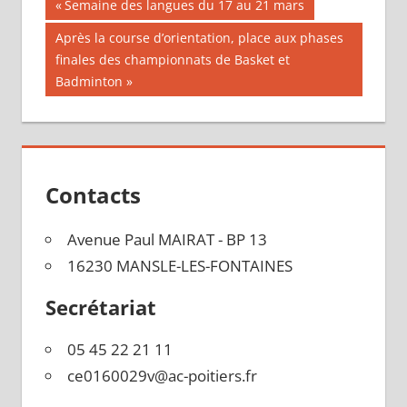
Navigation
Publication
Semaine des langues du 17 au 21 mars
précédente :
de
Publication
Après la course d’orientation, place aux phases
suivante :
finales des championnats de Basket et
l’article
Badminton
Contacts
Avenue Paul MAIRAT - BP 13
16230 MANSLE-LES-FONTAINES
Secrétariat
05 45 22 21 11
ce0160029v@ac-poitiers.fr