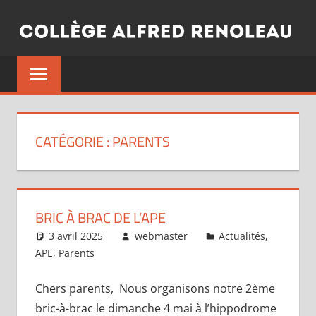
Aller
au
contenu
CATÉGORIE :
PARENTS
BRIC À BRAC DE L’APE
3 avril 2025
webmaster
Actualités
,
APE
,
Parents
Chers parents, Nous organisons notre 2ème
bric-à-brac le dimanche 4 mai à l’hippodrome