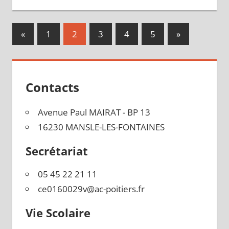
Pagination
Publications
Publications
«
1
2
3
4
5
»
précédentes
suivantes :
des
publications
Contacts
Avenue Paul MAIRAT - BP 13
16230 MANSLE-LES-FONTAINES
Secrétariat
05 45 22 21 11
ce0160029v@ac-poitiers.fr
Vie Scolaire