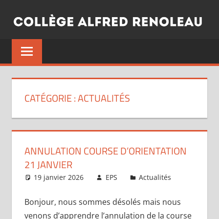
Aller
au
contenu
CATÉGORIE :
ACTUALITÉS
ANNULATION COURSE D’ORIENTATION
21 JANVIER
19 janvier 2026
EPS
Actualités
Bonjour, nous sommes désolés mais nous
venons d’apprendre l’annulation de la course