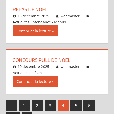
REPAS DE NOËL
13 décembre 2025
webmaster
Actualités
,
Intendance - Menus
Continuer la lecture
CONCOURS PULL DE NOËL
10 décembre 2025
webmaster
Actualités
,
Elèves
Continuer la lecture
Pagination
Publications
«
1
2
3
4
5
6
…
précédentes