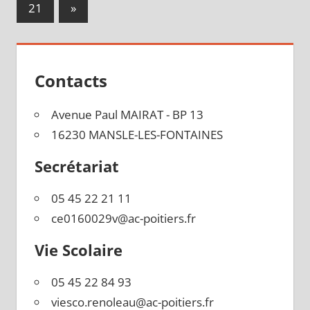
des
Publications
21
»
publications
suivantes :
Contacts
Avenue Paul MAIRAT - BP 13
16230 MANSLE-LES-FONTAINES
Secrétariat
05 45 22 21 11
ce0160029v@ac-poitiers.fr
Vie Scolaire
05 45 22 84 93
viesco.renoleau@ac-poitiers.fr