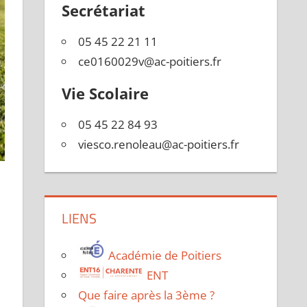
Secrétariat
05 45 22 21 11
ce0160029v@ac-poitiers.fr
Vie Scolaire
05 45 22 84 93
viesco.renoleau@ac-poitiers.fr
LIENS
Académie de Poitiers
ENT
Que faire après la 3ème ?