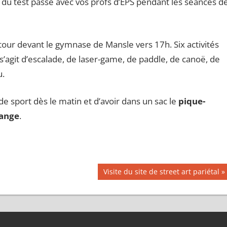
 du test passé avec vos profs d’EPS pendant les séances d
our devant le gymnase de Mansle vers 17h. Six activités
 s’agit d’escalade, de laser-game, de paddle, de canoë, de
u.
de sport dès le matin et d’avoir dans un sac le
pique-
hange
.
Publication
Visite du site de street art pariétal
suivante :