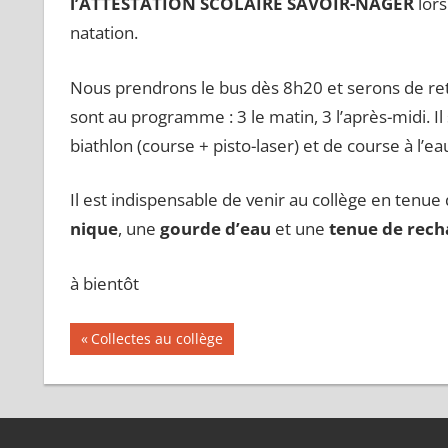
l’ATTESTATION SCOLAIRE SAVOIR-NAGER
lors
natation.
Nous prendrons le bus dès 8h20 et serons de ret
sont au programme : 3 le matin, 3 l’après-midi. Il
biathlon (course + pisto-laser) et de course à l’ea
Il est indispensable de venir au collège en tenue 
nique
, une
gourde d’eau
et une
tenue de rec
à bientôt
Navigation
Publication
Collectes au collège
précédente :
de
l’article