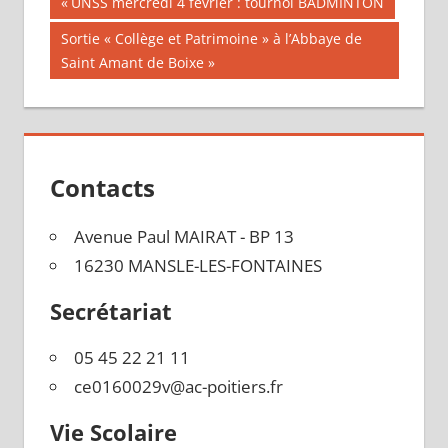
Navigation
Publication
UNSS mercredi 4 février : tournoi BADMINTON
précédente :
de
Publication
Sortie « Collège et Patrimoine » à l’Abbaye de
suivante :
Saint Amant de Boixe
l’article
Contacts
Avenue Paul MAIRAT - BP 13
16230 MANSLE-LES-FONTAINES
Secrétariat
05 45 22 21 11
ce0160029v@ac-poitiers.fr
Vie Scolaire