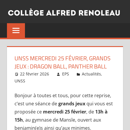
Aller
au
contenu
UNSS MERCREDI 25 FÉVRIER, GRANDS
JEUX : DRAGON BALL, PANTHER BALL
22 février 2026
EPS
Actualités
,
UNSS
Bonjour à toutes et tous, pour cette reprise,
c’est une séance de
grands jeux
qui vous est
proposée ce
mercredi 25 février
, de
13h à
15h
, au gymnase de Mansle, ouvert aux
benjamin(e)s ainsi qu’aux minimes.